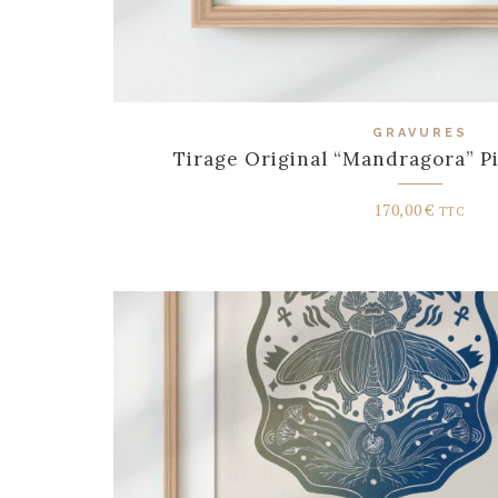
GRAVURES
Tirage Original “Mandragora” P
170,00
€
TTC