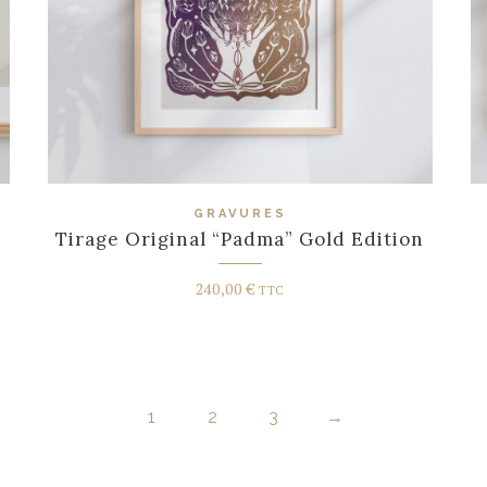
GRAVURES
Tirage Original “Padma” Gold Edition
240,00
€
TTC
1
2
3
→