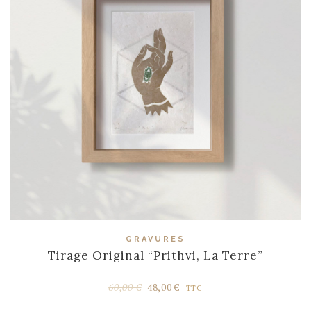
GRAVURES
Tirage Original “Prithvi, La Terre”
Le
Le
60,00
€
48,00
€
TTC
prix
prix