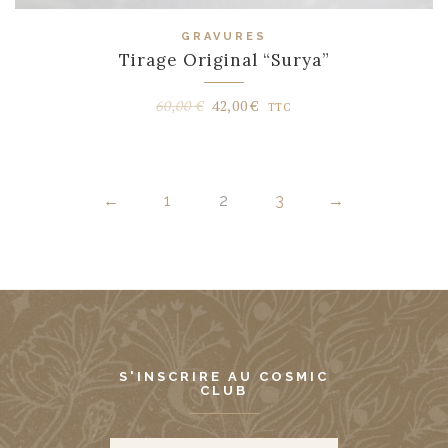
GRAVURES
Tirage Original “Surya”
Le
Le
60,00
€
42,00
€
TTC
prix
prix
initial
actuel
était :
est :
←
1
2
3
→
60,00 €.
42,00 €.
S'INSCRIRE AU COSMIC
CLUB