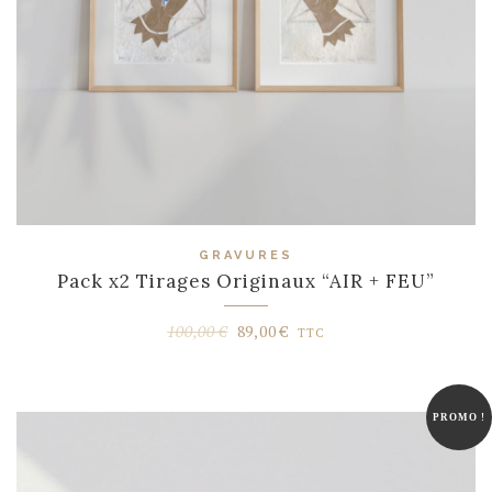
GRAVURES
Pack x2 Tirages Originaux “AIR + FEU”
Le
Le
100,00
€
89,00
€
TTC
prix
prix
initial
actuel
était :
est :
PROMO !
100,00 €.
89,00 €.