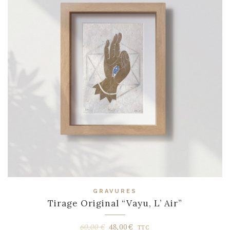
GRAVURES
Tirage Original “Vayu, L’ Air”
Le
Le
60,00
€
48,00
€
TTC