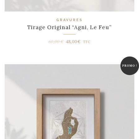
GRAVURES
Tirage Original “Agni, Le Feu”
Le
Le
60,00
€
48,00
€
TTC
prix
prix
initial
actuel
était :
est :
PROMO !
60,00 €.
48,00 €.