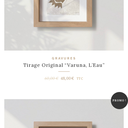
GRAVURES
Tirage Original “Varuna, L’Eau”
Le
Le
60,00
€
48,00
€
TTC
prix
prix
initial
actuel
était :
est :
PROMO !
60,00 €.
48,00 €.