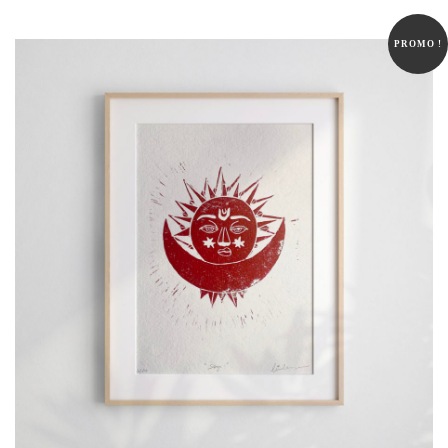
initial
actuel
était :
est :
PROMO !
60,00 €.
48,00 €.