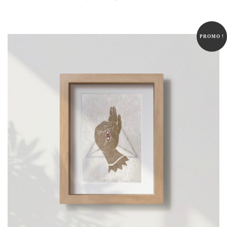
prix
prix
initial
actuel
était :
est :
PROMO !
60,00 €.
48,00 €.