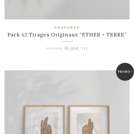
GRAVURES
Pack x2 Tirages Originaux “ETHER + TERRE”
Le
Le
100,00
€
89,00
€
TTC
prix
prix
initial
actuel
était :
est :
PROMO !
100,00 €.
89,00 €.