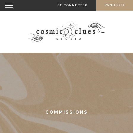
Skip
Toggle
PANIER(0)
SE CONNECTER
navigation
to
content
COMMISSIONS