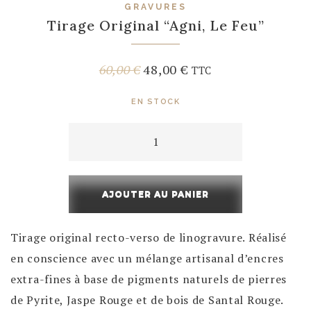
GRAVURES
Tirage Original “Agni, Le Feu”
Le
Le
60,00
€
48,00
€
TTC
prix
prix
EN STOCK
initial
actuel
quantité
était :
est :
de
60,00 €.
48,00 €.
Tirage
AJOUTER AU PANIER
Original
"Agni,
Tirage original recto-verso de linogravure. Réalisé
Le
en conscience avec un mélange artisanal d’encres
Feu"
extra-fines à base de pigments naturels de pierres
de Pyrite, Jaspe Rouge et de bois de Santal Rouge.