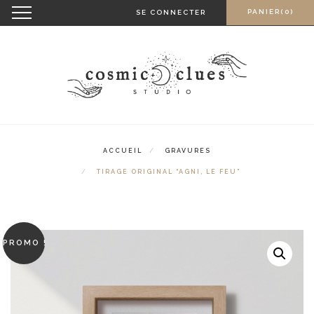
Skip
Toggle
PANIER(0)
SE CONNECTER
navigation
to
content
ACCUEIL
GRAVURES
TIRAGE ORIGINAL “AGNI, LE FEU”
PROMO !