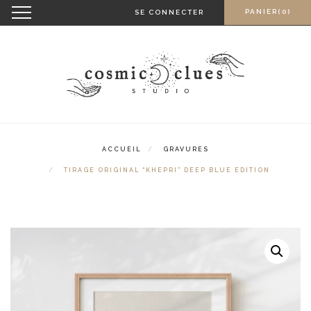
Skip
Toggle
PANIER(0)
SE CONNECTER
navigation
to
content
ACCUEIL
GRAVURES
TIRAGE ORIGINAL “KHEPRI” DEEP BLUE EDITION