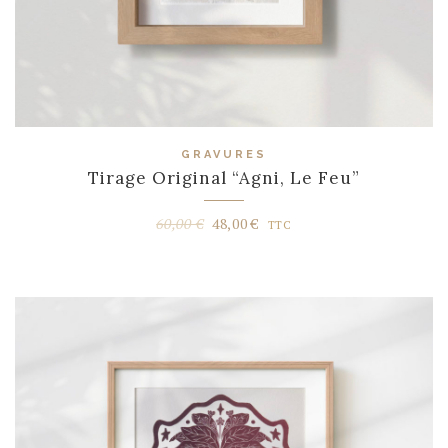
GRAVURES
Tirage Original “Agni, Le Feu”
Le
Le
60,00
€
48,00
€
TTC
prix
prix
initial
actuel
était :
est :
60,00 €.
48,00 €.