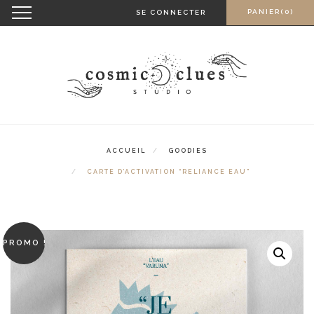
Skip
Toggle
PANIER(0)
SE CONNECTER
navigation
to
content
ACCUEIL
GOODIES
CARTE D’ACTIVATION “RELIANCE EAU”
PROMO !