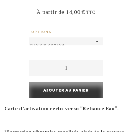
À partir de
14,00
€
TTC
OPTIONS
quantité
de
Carte
AJOUTER AU PANIER
d’Activation
"Reliance
Carte d’activation recto-verso “Reliance Eau
“.
Eau"