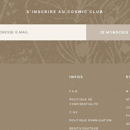
S'INSCRIRE AU COSMIC CLUB
INFOS
E
F.A.Q
✷
POLITIQUE DE
AT
CONFIDENTIALITÉ
C
C.G.V
FI
POLITIQUE D’ANNULATION
G
DROITS D’AUTEUR