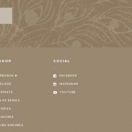
SHOP
SOCIAL
 PROMOS ✷
FACEBOOK
ELIERS
INSTAGRAM
OFFRETS
YOUTUBE
N DE SÉRIES
OODIES
RAVURES
OINS SONORES