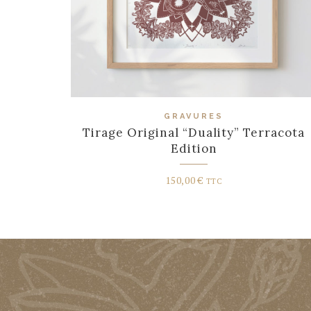
GRAVURES
Tirage Original “Duality” Terracota
Edition
150,00
€
TTC