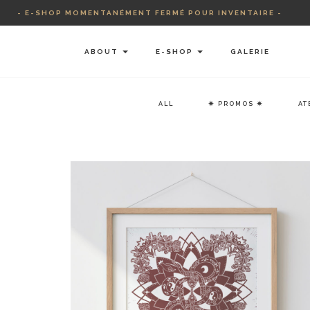
Skip
- E-SHOP MOMENTANÉMENT FERMÉ POUR INVENTAIRE -
to
content
ABOUT
E-SHOP
GALERIE
ALL
✷ PROMOS ✷
AT