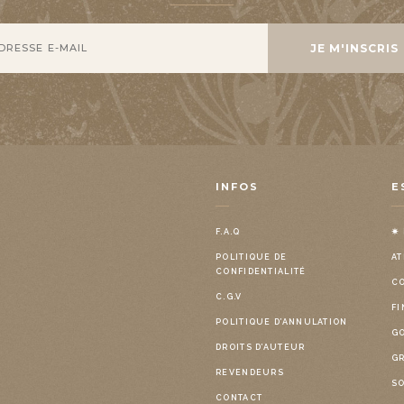
INFOS
E
F.A.Q
✷
POLITIQUE DE
AT
CONFIDENTIALITÉ
C
C.G.V
FI
POLITIQUE D’ANNULATION
G
DROITS D’AUTEUR
G
REVENDEURS
S
CONTACT