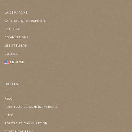
LA DÉMARCHE
L’ARTISTE & THÉRAPEUTE
L’ETHIQUE
COMMISSIONS
LES ATELIERS
COLLABS
ENGLISH
INFOS
F.A.Q
POLITIQUE DE CONFIDENTIALITÉ
C.G.V
POLITIQUE D’ANNULATION
DROITS D’AUTEUR