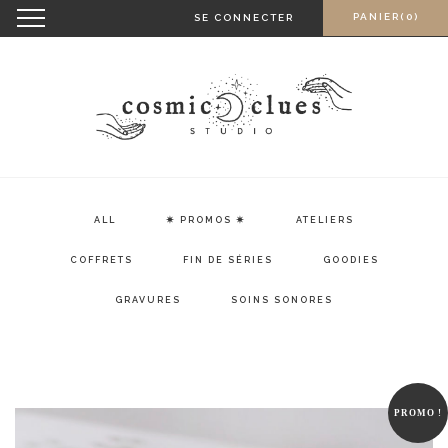
Skip
Toggle
PANIER(0)
SE CONNECTER
navigation
to
content
ALL
✷ PROMOS ✷
ATELIERS
COFFRETS
FIN DE SÉRIES
GOODIES
GRAVURES
SOINS SONORES
PROMO !