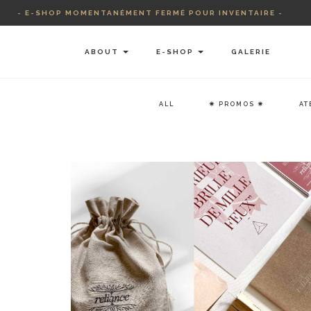
Skip
- E-SHOP MOMENTANÉMENT FERMÉ POUR INVENTAIRE -
to
content
ABOUT
E-SHOP
GALERIE
ALL
✷ PROMOS ✷
AT