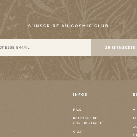
S'INSCRIRE AU COSMIC CLUB
INFOS
E
F.A.Q
✷
POLITIQUE DE
AT
CONFIDENTIALITÉ
C
C.G.V
FI