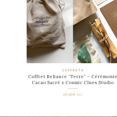
COFFRETS
Coffret Reliance “Terre” – Cérémoni
Cacao Sacré x Cosmic Clues Studio
69,00
€
TTC