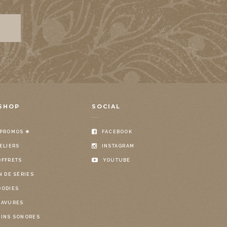
SHOP
SOCIAL
 PROMOS ✷
FACEBOOK
ELIERS
INSTAGRAM
OFFRETS
YOUTUBE
N DE SÉRIES
OODIES
RAVURES
OINS SONORES