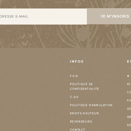
INFOS
E
F.A.Q
✷
POLITIQUE DE
AT
CONFIDENTIALITÉ
C
C.G.V
FI
POLITIQUE D’ANNULATION
G
DROITS D’AUTEUR
G
REVENDEURS
S
CONTACT