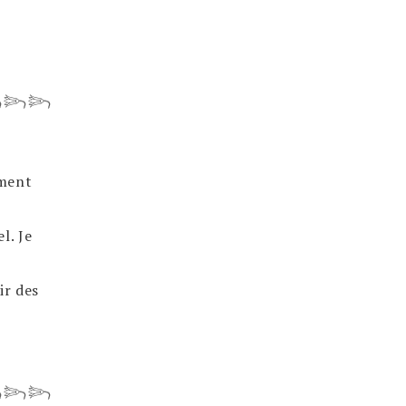
𓆸𓆸
oment
l. Je
ir des
𓆸𓆸