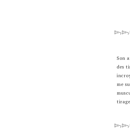
𓆸𓆸
Son a
des ti
incro
me sui
muscu
tirag
𓆸𓆸