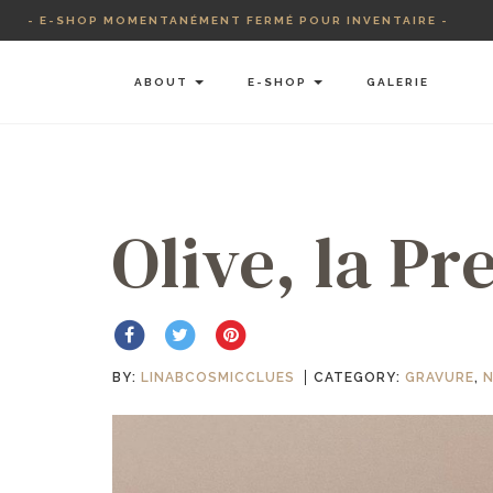
Skip
- E-SHOP MOMENTANÉMENT FERMÉ POUR INVENTAIRE -
to
content
ABOUT
E-SHOP
GALERIE
Olive, la Pr
BY:
LINABCOSMICCLUES
CATEGORY:
GRAVURE
,