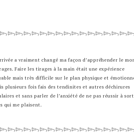
𓆸𓆸𓆸𓆸𓆸𓆸𓆸𓆸𓆸𓆸𓆸𓆸𓆸𓆸𓆸𓆸
rrivée a vraiment changé ma façon d’appréhender le m
rages. Faire les tirages à la main était une expérience
yable mais très difficile sur le plan physique et émotionne
s plusieurs fois fais des tendinites et autres déchirures
laires et sans parler de l’anxiété de ne pas réussir à sort
es qui me plaisent.
𓆸𓆸𓆸𓆸𓆸𓆸𓆸𓆸𓆸𓆸𓆸𓆸𓆸𓆸𓆸𓆸